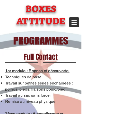
BOXES
ATTITUDE
PROGRAMMES
Full Contact
1er module : Reprise et découverte
Techniques de base
Travail sur petites series enchainées :
poings, pieds, liaisons poing/pied
Travail au sac sans forcer
Remise au niveau physique
2ème module : Apprentissage ou