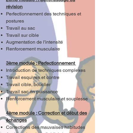
révision
Perfectionnement des techniques et
postures
Travail au sac
Travail sur cible
Augmentation de l'intensité
Renforcement musculaire
3ème module : Perfectionnement
Introduction de techniques complexes
Travail esquives et contre
Travail cible, bouclier
Travail sac en puissance
Renforcement musculaire et souplesse
4ème module : Correction et début des
échanges
Corrections des mauvaises habitudes