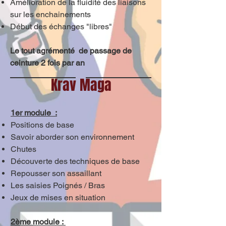
Amélioration de la fluidité des liaisons
sur les enchainements
Début des échanges "libres"
Le tout agrémenté de passage de
ceinture 2 fois par an
Krav Maga
1er module :
Positions de base
Savoir aborder son environnement
Chutes
Découverte des techniques de base
Repousser son assaillant
Les saisies Poignés / Bras
Jeux de mises en situation
2ème module :