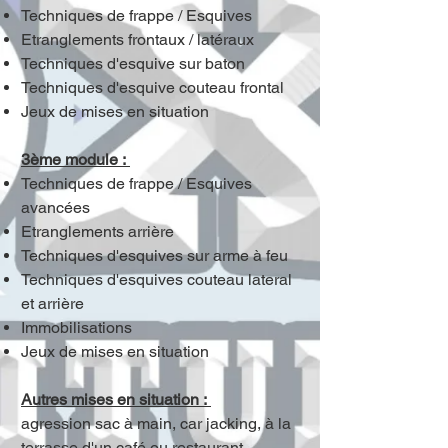
Techniques de frappe / Esquives
Etranglements frontaux / latéraux
Techniques d'esquive sur baton
Techniques d'esquive couteau frontal
Jeux de mises en situation
3ème module :
Techniques de frappe / Esquives
avancées
Etranglements arrière
Techniques d'esquives sur arme à feu
Techniques d'esquives couteau lateral
et arrière
Immobilisations
Jeux de mises en situation
Autres mises en situation :
agression sac à main, car jacking, à la
terrasse d'un café ou restaurant …