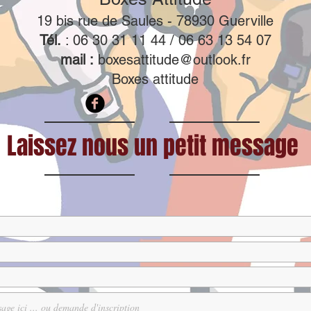
19 bis rue de Saules - 78930 Guerville
Tél.
: 06 30 31 11 44 / 06 63 13 54 07
mail :
boxesattitude@outlook.fr
Boxes attitude
Laissez nous un petit message