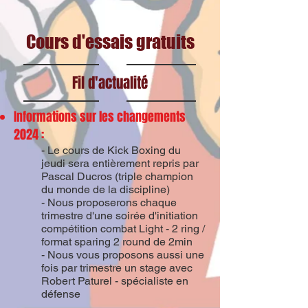
Cours d'essais gratuits
Fil d'actualité
Informations sur les changements
2024 :
- Le cours de Kick Boxing du
jeudi sera entièrement repris par
Pascal Ducros (triple champion
du monde de la discipline)
- Nous proposerons chaque
trimestre d'une soirée d'initiation
compétition combat Light - 2 ring /
format sparing 2 round de 2min
- Nous vous proposons aussi une
fois par trimestre un stage avec
Robert Paturel - spécialiste en
défense