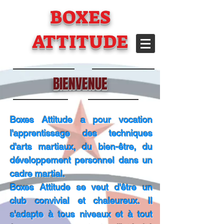
BOXES
ATTITUDE
BIENVENUE
Boxes Attitude a pour vocation
l'apprentissage des techniques
d'arts martiaux, du bien-être, du
développement personnel dans un
cadre martial.
Boxes Attitude se veut d'être un
club convivial et chaleureux.
Il
s'adapte à tous niveaux et à tout