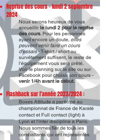
Reprise des cours - lundi 2 septembre
2024
Nous serons heureux de vous
accueillir
le lundi 2
pour la reprise
des cours
. Pour les personnes
ayant encore un doute
,
elles
peuvent venir faire
un cours
d'essais
- T-shirt / short ou
survêtement suffisent, le reste de
l'équipement vous sera prêté.
Voir le planning sur le site ou sur
Facebook pour choisir son cours -
venir 1/4h avant le
début.
Flashback sur l'année 2023/2024 :
Boxes Attitude a participé au
championnat de France de Karaté
contact et Full contact
(light)
à
Lyon et l'inter discipline à Paris.
Nous sommes fier de tous les
combattants qui ont représentés