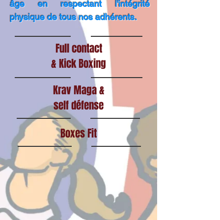
âge en respectant l'intégrité
physique de tous nos adhérents.
Full contact
& Kick Boxing
Krav Maga &
self défense
Boxes Fit