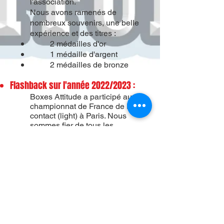
l'association.
Nous avons ramenés de
nombreux souvenirs, une belle
expérience et des titres :
2 médailles d'or
1 médaille d'argent
2 médailles de bronze
Flashback sur l'année 2022/2023 :
Boxes Attitude a participé au
championnat de France de Full
contact
(light)
à Paris. Nous
sommes fier de tous les
combattants qui ont représentés
l'association.
Nous avons ramenés de
nombreux souvenirs, une belle
expérience et des titres :
3 médailles d'or
1 médaille d'argent
3 médailles de bronze